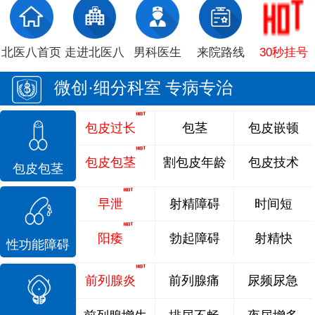
北医八首页
走进北医八
男科医生
来院路线
30秒挂号
微创·细分科室 专病专治
包皮过长
包茎
包皮嵌顿
包皮包茎
割包皮年龄
包皮技术
包皮包茎
早泄
射精障碍
时间短
阳痿
勃起障碍
射精快
性功能障碍
前列腺炎
前列腺痛
尿频尿急