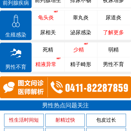
前列腺增生
排尿不畅
夜尿增多
前列腺疾病
龟头炎
睾丸炎
尿道炎
尿相关
泌尿感染
了解更多
生殖感染
死精
少精
弱精
精液异常
精子畸形
男性不育
男性不育
男性热点问题关注
性生活时间短
射精过快
包皮过长