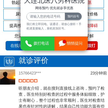
大连北医八男科医院
勃起不坚
尿频尿急
包茎
网络预约 优先就诊享优惠
尿痛
前列腺炎
割包皮价格
我们将立即回电。该通话，请放心接听！手
提高性功能
龟头敏感
性功能障碍
机请直接输入，座机前加区号。
您还可以拨打
免费咨询电话
立即为您详解
拨打电话
悄悄提问
在线问诊
就诊评价
15766423***
23分钟前
听朋友介绍，就在搜到直接线上咨询，预约了检
查，医生特别好检查的过程中服务体贴细致，护
士有耐心，整个过程也非常顺利，医生对检查结
果也有针对性的讲解，结果自己性功能方面有些