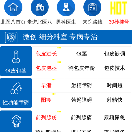
北医八首页
走进北医八
男科医生
来院路线
30秒挂号
微创·细分科室 专病专治
包皮过长
包茎
包皮嵌顿
包皮包茎
割包皮年龄
包皮技术
包皮包茎
早泄
射精障碍
时间短
阳痿
勃起障碍
射精快
性功能障碍
前列腺炎
前列腺痛
尿频尿急