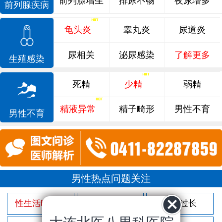
前列腺增生
排尿不畅
夜尿增多
前列腺疾病
龟头炎
睾丸炎
尿道炎
尿相关
泌尿感染
了解更多
生殖感染
死精
少精
弱精
精液异常
精子畸形
男性不育
男性不育
男性热点问题关注
性生活时间短
射精过快
包皮过长